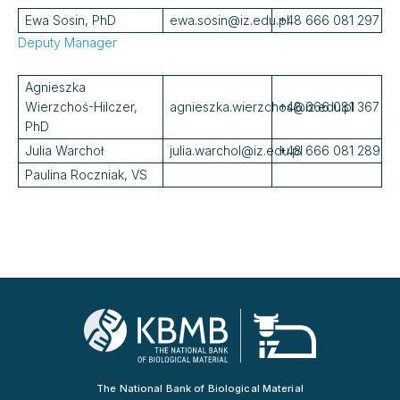
Ewa Sosin, PhD
ewa.sosin@iz.edu.pl
+48 666 081 297
Deputy Manager
Agnieszka
Wierzchoś-Hilczer,
agnieszka.wierzchos@iz.edu.pl
+48 666 081 367
PhD
Julia Warchoł
julia.warchol@iz.edu.pl
+48 666 081 289
Paulina Roczniak, VS
The National Bank of Biological Material